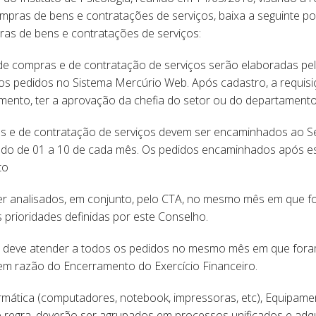
ompras de bens e contratações de serviços, baixa a seguinte p
ras de bens e contratações de serviços:
e compras e de contratação de serviços serão elaboradas pel
os pedidos no Sistema Mercúrio Web. Após cadastro, a requisi
omento, ter a aprovação da chefia do setor ou do departamento
 e de contratação de serviços devem ser encaminhados ao Ser
íodo de 01 a 10 de cada mês. Os pedidos encaminhados após e
to
r analisados, em conjunto, pelo CTA, no mesmo mês em que fo
 prioridades definidas por este Conselho.
s deve atender a todos os pedidos no mesmo mês em que fora
 razão do Encerramento do Exercício Financeiro.
mática (computadores, notebook, impressoras, etc), Equipame
 de regra, deverão ser agrupados em processos unificados e ad