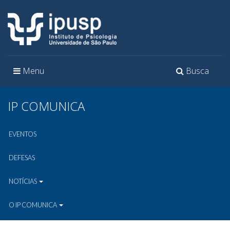
Toggle
Toggle
Menu
Busca
navigation
navigation
IP COMUNICA
EVENTOS
DEFESAS
NOTÍCIAS
O IP COMUNICA