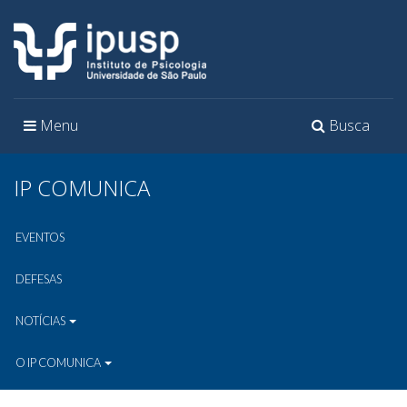
Toggle
Toggle
Menu
Busca
navigation
navigation
IP COMUNICA
EVENTOS
DEFESAS
NOTÍCIAS
O IP COMUNICA