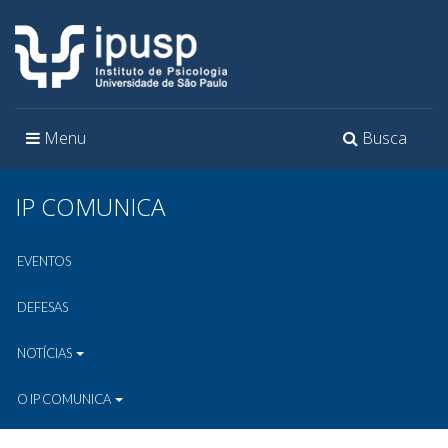
Toggle
Toggle
Menu
Busca
navigation
navigation
IP COMUNICA
EVENTOS
DEFESAS
NOTÍCIAS
O IP COMUNICA