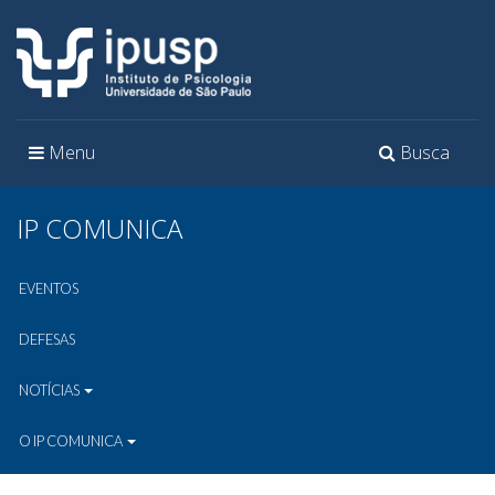
Toggle
Toggle
Menu
Busca
navigation
navigation
IP COMUNICA
EVENTOS
DEFESAS
NOTÍCIAS
O IP COMUNICA