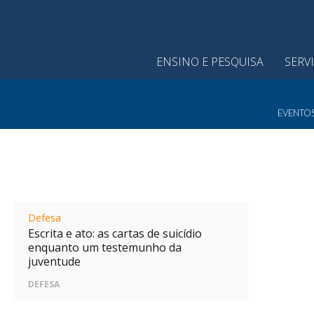
ENSINO E PESQUISA
SERV
EVENTO
Defesa
Escrita e ato: as cartas de suicídio
enquanto um testemunho da
juventude
DEFESA