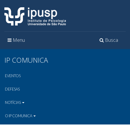
Toggle
Toggle
Menu
Busca
navigation
navigation
IP COMUNICA
EVENTOS
DEFESAS
NOTÍCIAS
O IP COMUNICA