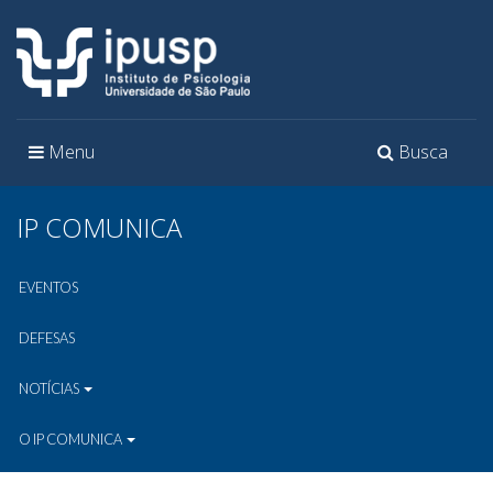
Toggle
Toggle
Menu
Busca
navigation
navigation
IP COMUNICA
EVENTOS
DEFESAS
NOTÍCIAS
O IP COMUNICA