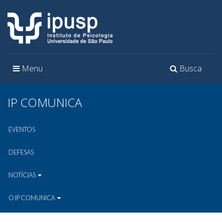
Toggle
Toggle
Menu
Busca
navigation
navigation
IP COMUNICA
EVENTOS
DEFESAS
NOTÍCIAS
O IP COMUNICA