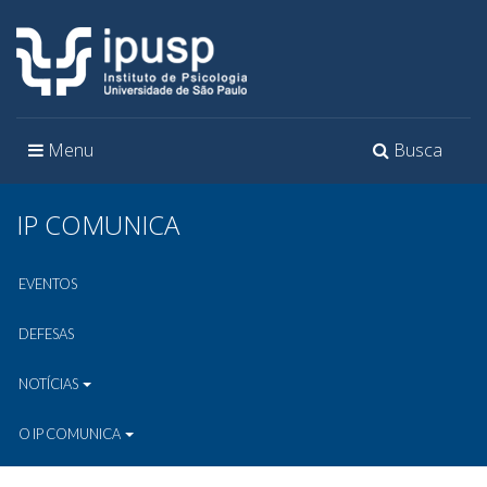
Toggle
Toggle
Menu
Busca
navigation
navigation
IP COMUNICA
EVENTOS
DEFESAS
NOTÍCIAS
O IP COMUNICA