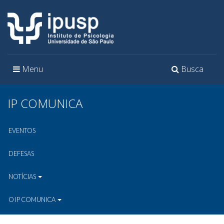
Toggle
Toggle
Menu
Busca
navigation
navigation
IP COMUNICA
EVENTOS
DEFESAS
NOTÍCIAS
O IP COMUNICA