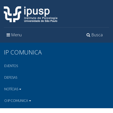
Toggle
Toggle
Menu
Busca
navigation
navigation
IP COMUNICA
EVENTOS
DEFESAS
NOTÍCIAS
O IP COMUNICA