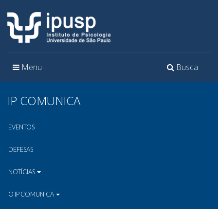
Toggle
Toggle
Menu
Busca
navigation
navigation
IP COMUNICA
EVENTOS
DEFESAS
NOTÍCIAS
O IP COMUNICA