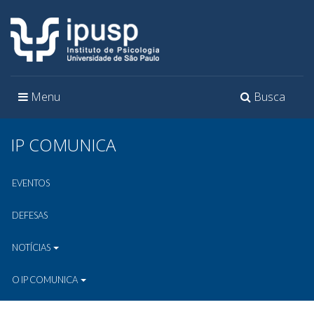
Toggle
Toggle
Menu
Busca
navigation
navigation
IP COMUNICA
EVENTOS
DEFESAS
NOTÍCIAS
O IP COMUNICA