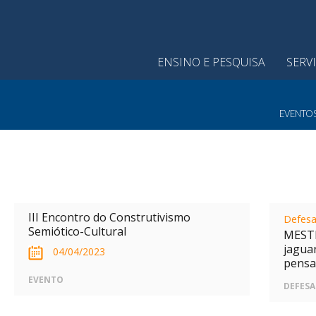
ENSINO E PESQUISA
SERV
EVENTO
III Encontro do Construtivismo
Defes
Semiótico-Cultural
MESTR
jagua
04/04/2023
pens
EVENTO
DEFESA