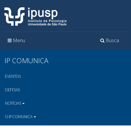
Toggle
Toggle
Menu
Busca
navigation
navigation
IP COMUNICA
EVENTOS
DEFESAS
NOTÍCIAS
O IP COMUNICA