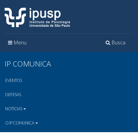
Toggle
Toggle
Menu
Busca
navigation
navigation
IP COMUNICA
EVENTOS
DEFESAS
NOTÍCIAS
O IP COMUNICA