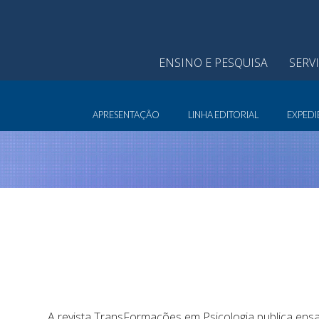
ENSINO E PESQUISA
SERV
APRESENTAÇÃO
LINHA EDITORIAL
EXPEDI
A revista TransFormações em Psicologia publica ensai