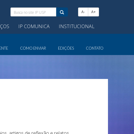
Busca
A-
A+
no
site
IÇOS
IP COMUNICA
INSTITUCIONAL
IP
USP:
ENTE
COMO ENVIAR
EDIÇÕES
CONTATO
os, artigos de reflexão e relatos