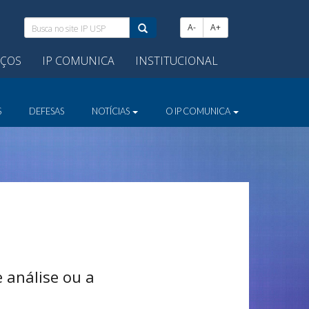
Busca
A-
A+
no
site
IÇOS
IP COMUNICA
INSTITUCIONAL
IP
USP:
S
DEFESAS
NOTÍCIAS
O IP COMUNICA
 análise ou a