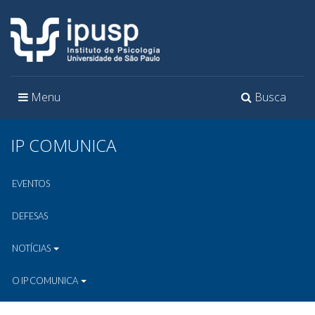
Toggle
Toggle
Menu
Busca
navigation
navigation
IP COMUNICA
EVENTOS
DEFESAS
NOTÍCIAS
O IP COMUNICA