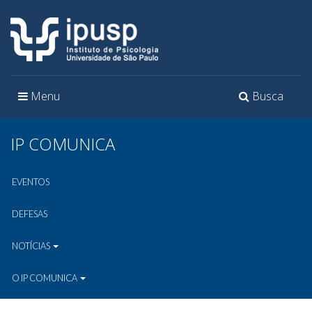
Toggle
Toggle
Menu
Busca
navigation
navigation
IP COMUNICA
EVENTOS
DEFESAS
NOTÍCIAS
O IP COMUNICA