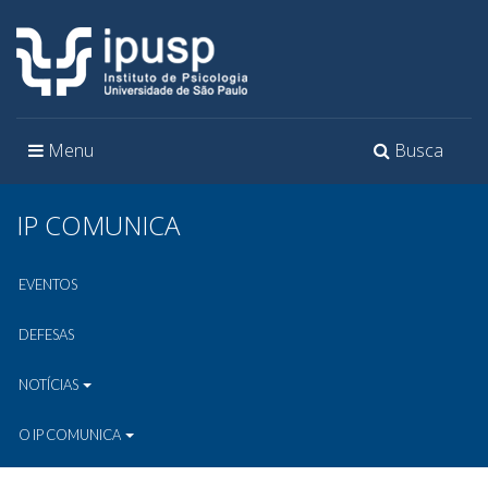
Toggle
Toggle
Menu
Busca
navigation
navigation
IP COMUNICA
EVENTOS
DEFESAS
NOTÍCIAS
O IP COMUNICA