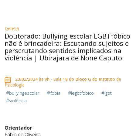
Defesa
Doutorado: Bullying escolar LGBTfóbico
não é brincadeira: Escutando sujeitos e
perscrutando sentidos implicados na
violência | Ubirajara de None Caputo
23/02/2024 às 9h - Sala 18 do Bloco G do Instituto de
Psicologia
#
#
#
#
bullyingescolar
fobia
legbtfobico
lgbt
#
violência
Orientador
Fábio de Oliveira