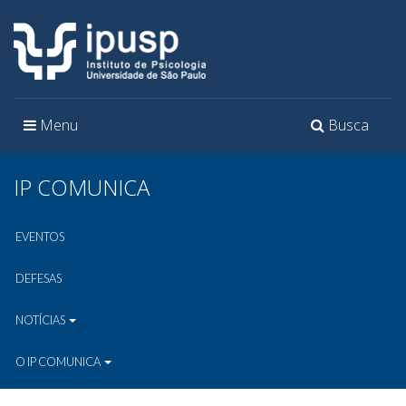
Toggle
Toggle
Menu
Busca
navigation
navigation
IP COMUNICA
EVENTOS
DEFESAS
NOTÍCIAS
O IP COMUNICA