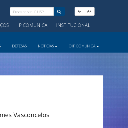
Busca
A-
A+
no
site
IÇOS
IP COMUNICA
INSTITUCIONAL
IP
USP:
S
DEFESAS
NOTÍCIAS
O IP COMUNICA
omes Vasconcelos