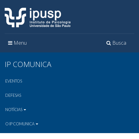
Toggle
Toggle
Menu
Busca
navigation
navigation
IP COMUNICA
EVENTOS
DEFESAS
NOTÍCIAS
O IP COMUNICA