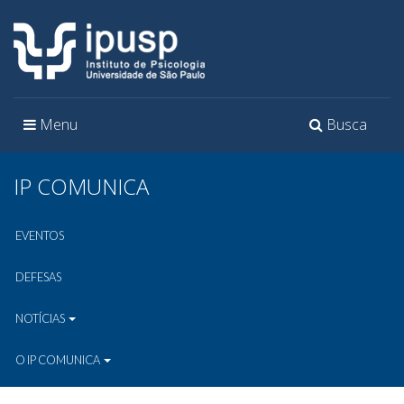
Toggle
Toggle
Menu
Busca
navigation
navigation
IP COMUNICA
EVENTOS
DEFESAS
NOTÍCIAS
O IP COMUNICA