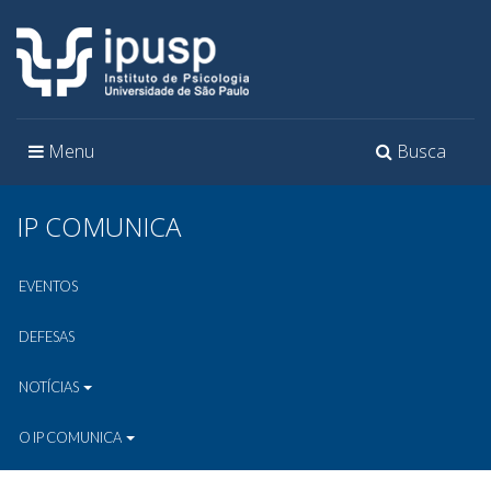
Toggle
Toggle
Menu
Busca
navigation
navigation
IP COMUNICA
EVENTOS
DEFESAS
NOTÍCIAS
O IP COMUNICA