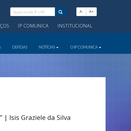
Busca
A-
A+
no
site
IÇOS
IP COMUNICA
INSTITUCIONAL
IP
USP:
S
DEFESAS
NOTÍCIAS
O IP COMUNICA
| Isis Graziele da Silva