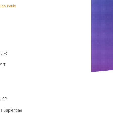
 São Paulo
– UFC
SJT
PUSP
s Sapientiae