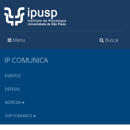
Toggle
Toggle
Menu
Busca
navigation
navigation
IP COMUNICA
EVENTOS
DEFESAS
NOTÍCIAS
O IP COMUNICA