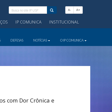
Busca
A-
A+
no
site
IÇOS
IP COMUNICA
INSTITUCIONAL
IP
USP:
S
DEFESAS
NOTÍCIAS
O IP COMUNICA
sos com Dor Crônica e