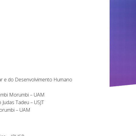
olar e do Desenvolvimento Humano
hembi Morumbi – UAM
o Judas Tadeu – USJT
Morumbi – UAM