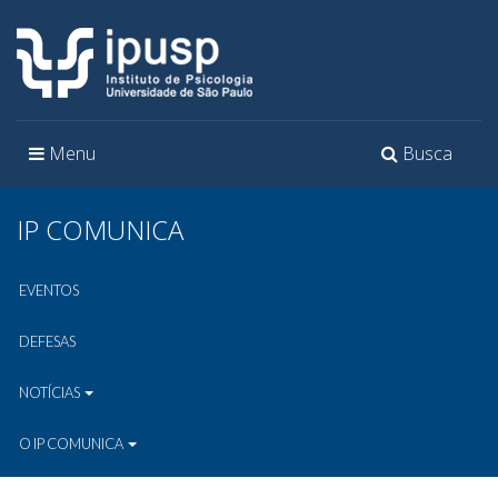
Toggle
Toggle
Menu
Busca
navigation
navigation
IP COMUNICA
EVENTOS
DEFESAS
NOTÍCIAS
O IP COMUNICA