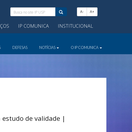
Busca
A-
A+
no
site
IÇOS
IP COMUNICA
INSTITUCIONAL
IP
USP:
S
DEFESAS
NOTÍCIAS
O IP COMUNICA
 estudo de validade |