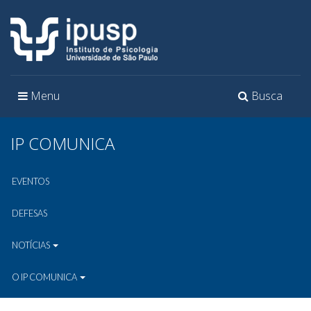
Toggle
Toggle
Menu
Busca
navigation
navigation
IP COMUNICA
EVENTOS
DEFESAS
NOTÍCIAS
O IP COMUNICA