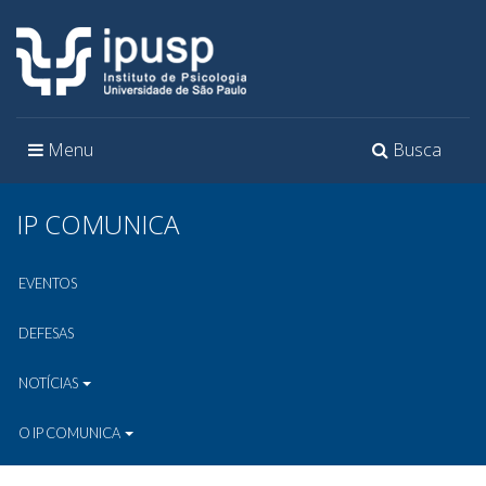
Toggle
Toggle
Menu
Busca
navigation
navigation
IP COMUNICA
EVENTOS
DEFESAS
NOTÍCIAS
O IP COMUNICA