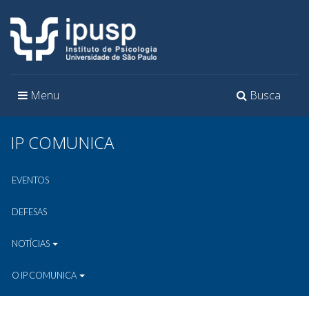
Toggle
Toggle
Menu
Busca
navigation
navigation
IP COMUNICA
EVENTOS
DEFESAS
NOTÍCIAS
O IP COMUNICA