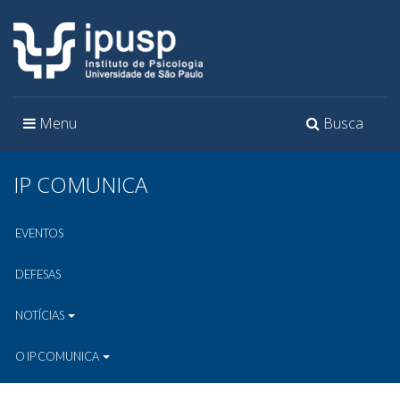
Toggle
Toggle
Menu
Busca
navigation
navigation
IP COMUNICA
EVENTOS
DEFESAS
NOTÍCIAS
O IP COMUNICA