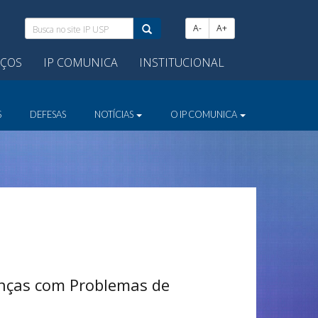
Busca
A-
A+
no
site
IÇOS
IP COMUNICA
INSTITUCIONAL
IP
USP:
S
DEFESAS
NOTÍCIAS
O IP COMUNICA
anças com Problemas de