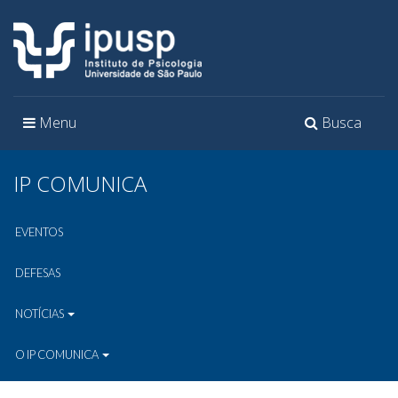
Toggle
Toggle
Menu
Busca
navigation
navigation
IP COMUNICA
EVENTOS
DEFESAS
NOTÍCIAS
O IP COMUNICA