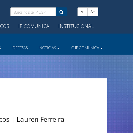
Busca
A-
A+
no
site
IÇOS
IP COMUNICA
INSTITUCIONAL
IP
USP:
S
DEFESAS
NOTÍCIAS
O IP COMUNICA
os | Lauren Ferreira