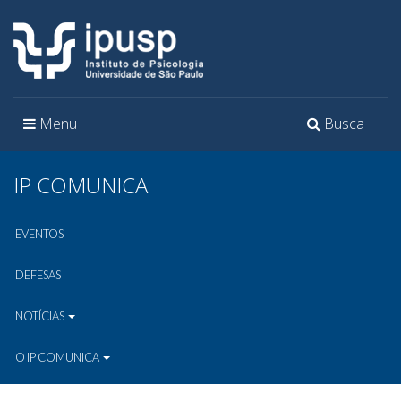
Toggle
Toggle
Menu
Busca
navigation
navigation
IP COMUNICA
EVENTOS
DEFESAS
NOTÍCIAS
O IP COMUNICA