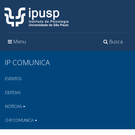
Toggle
Toggle
Menu
Busca
navigation
navigation
IP COMUNICA
EVENTOS
DEFESAS
NOTÍCIAS
O IP COMUNICA