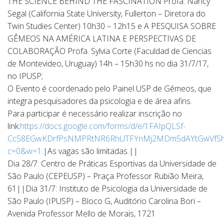
THE SCIENCE BEHIND THE FASCINATION Profa. Nancy
Segal (California State University, Fullerton – Diretora do
Twin Studies Center) 10h30 – 12h15 e A PESQUISA SOBRE
GÊMEOS NA AMÉRICA LATINA E PERSPECTIVAS DE
COLABORAÇÃO Profa. Sylvia Corte (Faculdad de Ciencias
de Montevideo, Uruguay) 14h – 15h30 hs no dia 31/7/17,
no IPUSP;
O Evento é coordenado pelo Painel USP de Gêmeos, que
integra pesquisadores da psicologia e de área afins.
Para participar é necessário realizar inscrição no
link:
https://docs.google.com/forms/d/e/1FAIpQLSf-
Cc58EGwKDrfPsNMPRtNR6RhUTFYnMj2MDm5dAYtGwVfShw
c=0&w=1
.|As vagas são limitadas.||
Dia 28/7: Centro de Práticas Esportivas da Universidade de
São Paulo (CEPEUSP) – Praça Professor Rubião Meira,
61||Dia 31/7: Instituto de Psicologia da Universidade de
São Paulo (IPUSP) – Bloco G, Auditório Carolina Bori –
Avenida Professor Mello de Morais, 1721