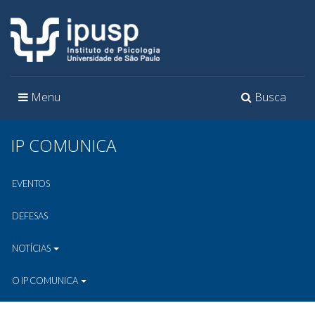
Toggle
Toggle
Menu
Busca
navigation
navigation
IP COMUNICA
EVENTOS
DEFESAS
NOTÍCIAS
O IP COMUNICA