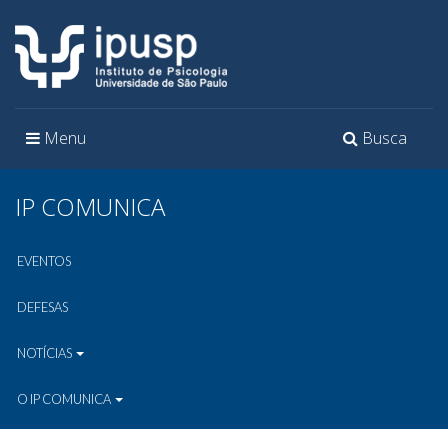
Toggle
Toggle
Menu
Busca
navigation
navigation
IP COMUNICA
EVENTOS
DEFESAS
NOTÍCIAS
O IP COMUNICA