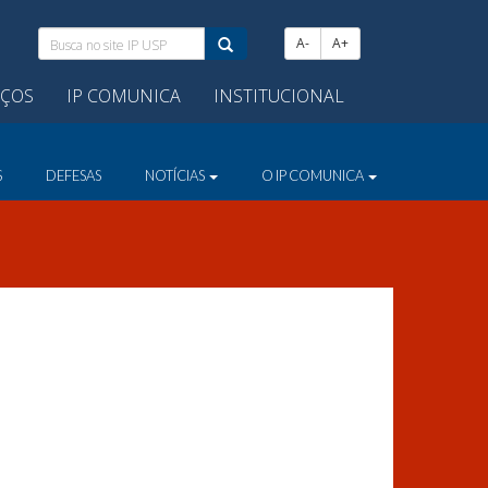
Busca
A-
A+
no
site
IÇOS
IP COMUNICA
INSTITUCIONAL
IP
USP:
S
DEFESAS
NOTÍCIAS
O IP COMUNICA