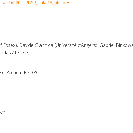
 às 16h20 - IPUSP, sala 13, bloco F
f Essex), Davide Giannica (Université d’Angers), Gabriel Binko
redas / IPUSP)
e e Política (PSOPOL)
wwn