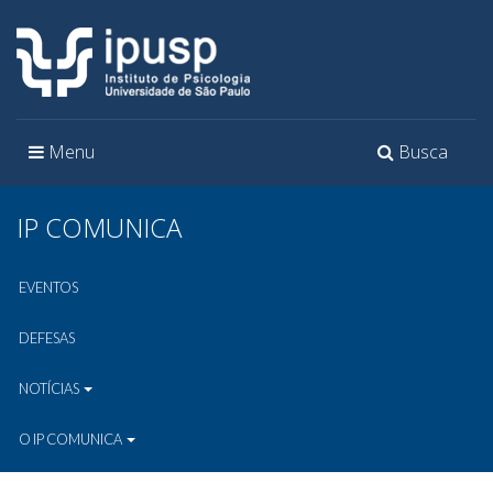
Toggle
Toggle
Menu
Busca
navigation
navigation
IP COMUNICA
EVENTOS
DEFESAS
NOTÍCIAS
O IP COMUNICA