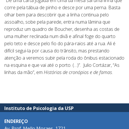
“De uma carta jogada em cima da mesa sai uma linha que
corre pela tábua de pinho e desce por uma perna. Basta
olhar bem para descobrir que a linha continua pelo
assoalho, sobe pela parede, entra numa lâmina que
reproduz um quadro de Boucher, desenha as costas de
uma mulher reclinada num divã e afinal foge do quarto
pelo teto e desce pelo fio do pára-raios até a rua. Ali é
difícil segui-la por causa do trânsito, mas prestando
atenção a veremos subir pela roda do ônibus estacionado
na esquina e que vai até o porto. (…)”. Julio Cortázar, “As
linhas da mão”, em
Histórias de cronópios e de famas
.
Instituto de Psicologia da USP
ENDEREÇO
Av. Prof. Mello Moraes, 1721