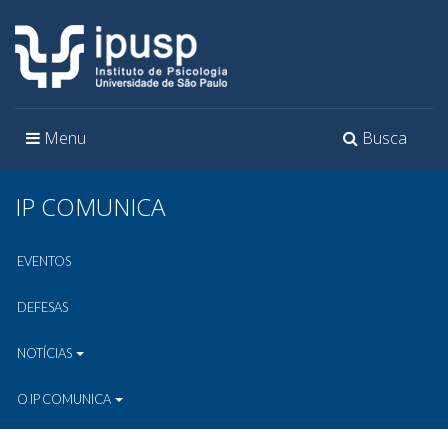
Toggle
Toggle
Menu
Busca
navigation
navigation
IP COMUNICA
EVENTOS
DEFESAS
NOTÍCIAS
O IP COMUNICA