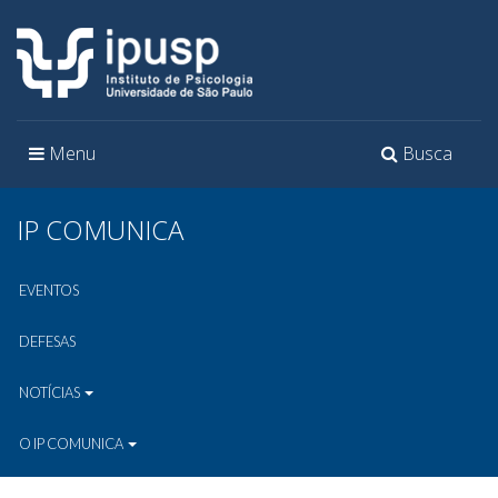
Toggle
Toggle
Menu
Busca
navigation
navigation
IP COMUNICA
EVENTOS
DEFESAS
NOTÍCIAS
O IP COMUNICA