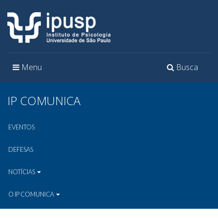
Toggle
Toggle
Menu
Busca
navigation
navigation
IP COMUNICA
EVENTOS
DEFESAS
NOTÍCIAS
O IP COMUNICA