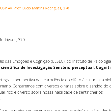
USP Av. Prof. Lúcio Martins Rodrigues, 370
Rodrigues, 370
is das Emoções e Cognição (LESEC), do Instituto de Psicologia 
ientífica de Investigação Sensório-perceptual, Cogniti
ntegra a perspectiva da neurociência do olfato à cultura, da bio
 humano. Contaremos com diversos olhares sobre o sentido do
al, rico e diverso sobre nossa habilidade de sentir cheiros.
:
 para poder conhecer o espaço, ver os painéis e atividades in