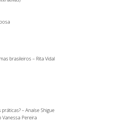
rbosa
as brasileiros – Rita Vidal
práticas? – Anaíse Shigue
sp Vanessa Pereira