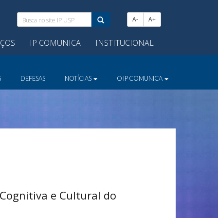
Busca
A-
A+
no
site
IÇOS
IP COMUNICA
INSTITUCIONAL
IP
USP:
S
DEFESAS
NOTÍCIAS
O IP COMUNICA
Cognitiva e Cultural do