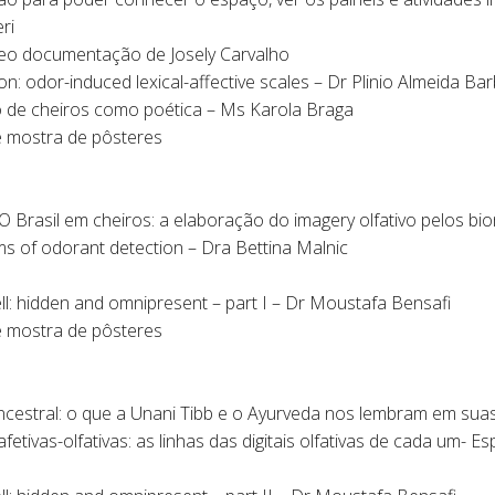
ri
deo documentação de Josely Carvalho
n: odor-induced lexical-affective scales – Dr Plinio Almeida Ba
so de cheiros como poética – Ms Karola Braga
 e mostra de pôsteres
 O Brasil em cheiros: a elaboração do imagery olfativo pelos biom
s of odorant detection – Dra Bettina Malnic
l: hidden and omnipresent – part I – Dr Moustafa Bensafi
 e mostra de pôsteres
cestral: o que a Unani Tibb e o Ayurveda nos lembram em suas 
fetivas-olfativas: as linhas das digitais olfativas de cada um- E